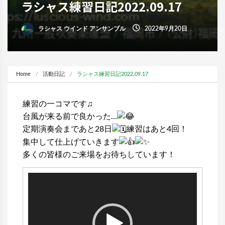
ラシャス練習日記2022.09.17
ラシャス ウインド アンサンブル
2022年9月20日
Home
活動日記
ラシャス練習日記2022.09.17
練習の一コマです♫
台風が来る前で良かった…
定期演奏会まであと28日
練習はあと4回！
集中して仕上げていきます
多くの皆様のご来場をお待ちしています！
動
画
プ
レ
ー