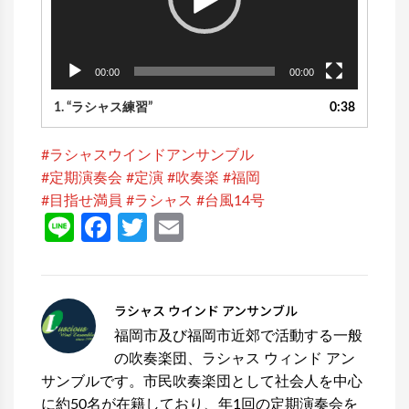
ヤ
ー
00:00
00:00
1.
“ラシャス練習”
0:38
#ラシャスウインドアンサンブル
#定期演奏会
#定演
#吹奏楽
#福岡
#目指せ満員
#ラシャス
#台風14号
Line
Facebook
Twitter
Email
ラシャス ウインド アンサンブル
福岡市及び福岡市近郊で活動する一般
の吹奏楽団、ラシャス ウィンド アン
サンブルです。市民吹奏楽団として社会人を中心
に約50名が在籍しており、年1回の定期演奏会を