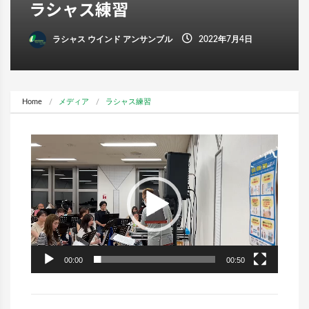
ラシャス練習
ラシャス ウインド アンサンブル
2022年7月4日
Home
メディア
ラシャス練習
動
画
プ
レ
ー
ヤ
ー
00:00
00:50